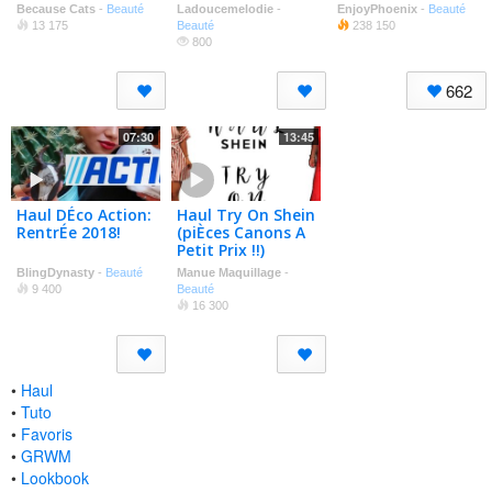
Because Cats
-
Beauté
Ladoucemelodie
-
EnjoyPhoenix
-
Beauté
13 175
Beauté
238 150
800
662
07:30
13:45
Haul DÉco Action:
Haul Try On Shein
RentrÉe 2018!
(piÈces Canons A
Petit Prix !!)
BlingDynasty
-
Beauté
Manue Maquillage
-
9 400
Beauté
16 300
•
Haul
•
Tuto
•
Favoris
•
GRWM
•
Lookbook