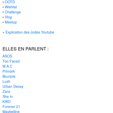
•
OOTD
•
Wishlist
•
Challenge
•
Vlog
•
Meetup
»
Explication des codes Youtube
ELLES EN PARLENT :
ASOS
Too Faced
M.A.C
Primark
Bourjois
Lush
Urban Decay
Zara
She In
KIKO
Forever 21
Maybelline