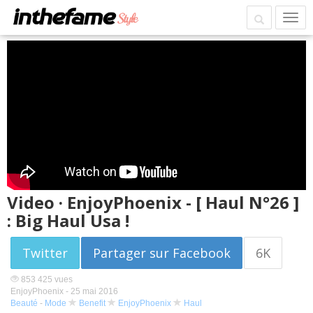
Video · EnjoyPhoenix - [ Haul N°26 ]
: Big Haul Usa !
Twitter
Partager sur Facebook
6K
853 425 vues
EnjoyPhoenix -
25 mai 2016
Beauté
-
Mode
Benefit
EnjoyPhoenix
Haul