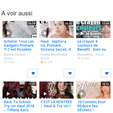
A voir aussi
09:08
28:52
13:09
Acheter Tous Les
Haul : Sephora
Le crayon 4
Gadgets Primark
Us, Primark,
couleurs de
?! C’est Possible
Victoria Secret, It
Benefit : bien ou
😂
Cosmetics …
bien ?
Justine Channel
-
Audrey Marshmaloo
-
Beauteblog
-
Beauté
Beauté
Beauté
10 650
1 025
40 975
17:57
10:12
16:15
Back To School
C’EST LA RENTRÉE
10 Conseils Pour
Try-on Haul 2018
│ Haul & Try-on !
RÉduire Ses
– Tiffany Kats
DÉchets !