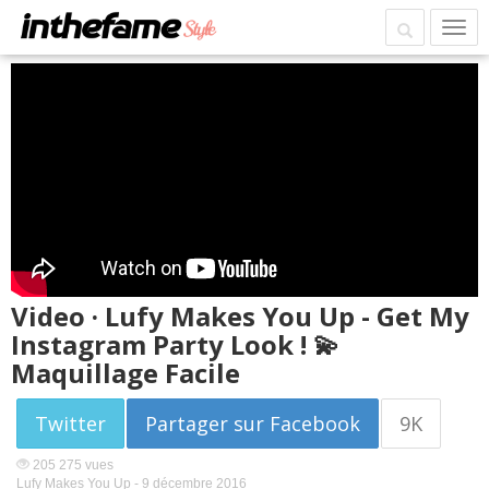
Video · Lufy Makes You Up - Get My
Instagram Party Look ! 💫
Maquillage Facile
Twitter
Partager sur Facebook
9K
205 275 vues
Lufy Makes You Up -
9 décembre 2016