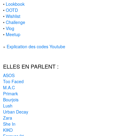
•
Lookbook
•
OOTD
•
Wishlist
•
Challenge
•
Vlog
•
Meetup
»
Explication des codes Youtube
ELLES EN PARLENT :
ASOS
Too Faced
M.A.C
Primark
Bourjois
Lush
Urban Decay
Zara
She In
KIKO