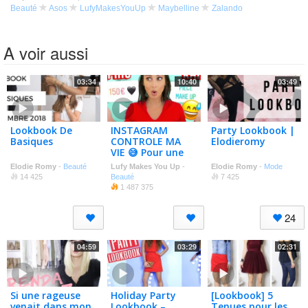
Beauté
Asos
LufyMakesYouUp
Maybelline
Zalando
A voir aussi
03:34
10:40
03:49
Lookbook De
INSTAGRAM
Party Lookbook |
Basiques
CONTROLE MA
Elodieromy
VIE 😅 Pour une
journée à la
Elodie Romy
-
Beauté
Lufy Makes You Up
-
Elodie Romy
-
Mode
maison 🏡
14 425
Beauté
7 425
1 487 375
24
04:59
03:29
02:31
Si une rageuse
Holiday Party
[Lookbook] 5
venait dans mon
Lookbook –
Tenues pour les